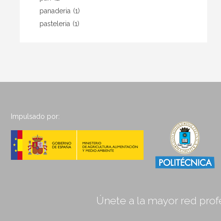
panaderia
(1)
pasteleria
(1)
Impulsado por:
Únete a la mayor red profe