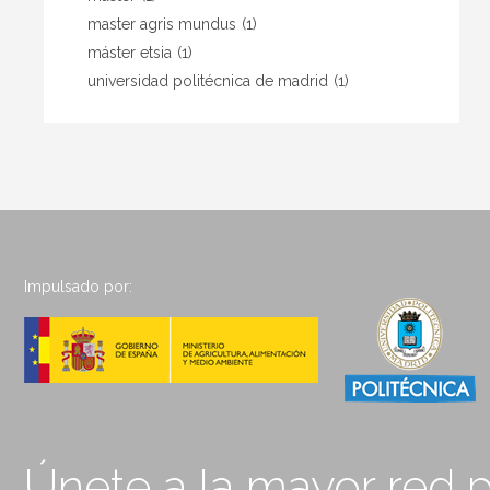
master agris mundus
(1)
máster etsia
(1)
universidad politécnica de madrid
(1)
Impulsado por:
Únete a la mayor red p