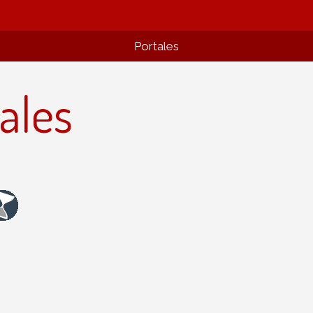
Portales
ales