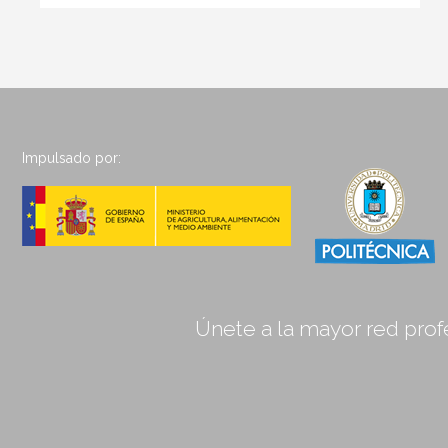
Impulsado por:
Únete a la mayor red profe