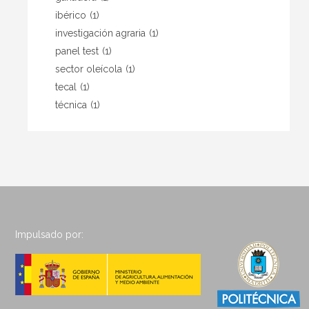
ibérico
(1)
investigación agraria
(1)
panel test
(1)
sector oleícola
(1)
tecal
(1)
técnica
(1)
Impulsado por: