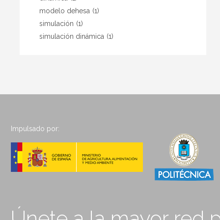
modelo dehesa
(1)
simulación
(1)
simulación dinámica
(1)
Impulsado por:
Únete a la mayor red p