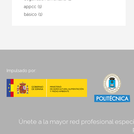
appcc
(1)
básico
(1)
Impulsado por:
Únete a la mayor red profesional especia