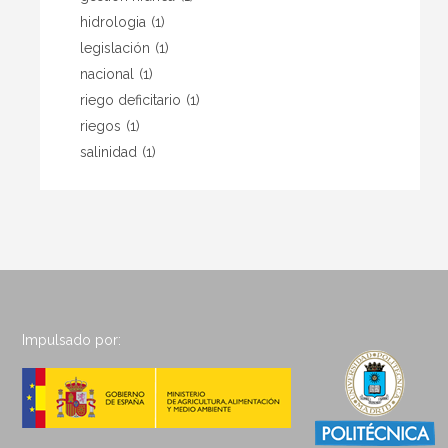
hidrologia
(1)
legislación
(1)
nacional
(1)
riego deficitario
(1)
riegos
(1)
salinidad
(1)
Impulsado por: