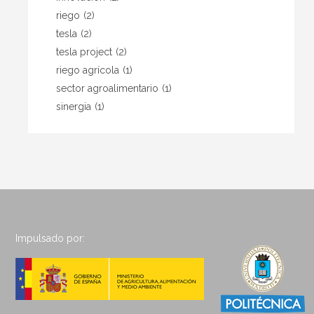
riego
(2)
tesla
(2)
tesla project
(2)
riego agrícola
(1)
sector agroalimentario
(1)
sinergia
(1)
Impulsado por: