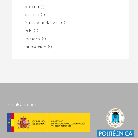
broculi
(1)
calidad
(1)
frutas y hortalizas
(1)
i+d+i
(1)
ideagro
(1)
innovacion
(1)
Impulsado por: