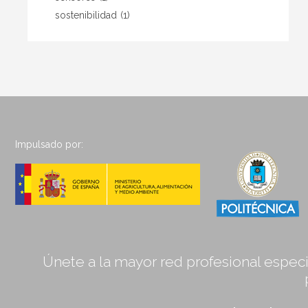
sostenibilidad
(1)
Impulsado por:
Únete a la mayor red profesional especia