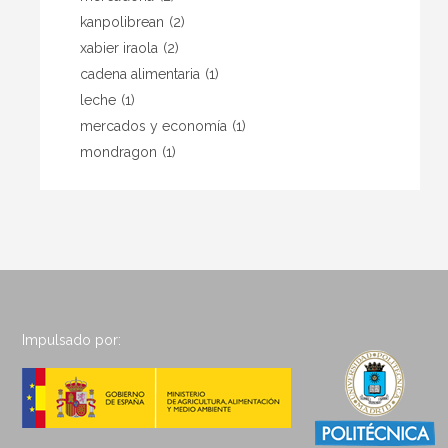
kanpolibrean
(2)
xabier iraola
(2)
cadena alimentaria
(1)
leche
(1)
mercados y economía
(1)
mondragon
(1)
Impulsado por: