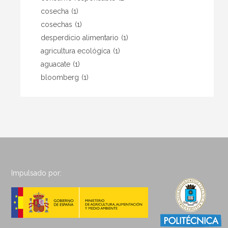
cosecha
(1)
cosechas
(1)
desperdicio alimentario
(1)
agricultura ecológíca
(1)
aguacate
(1)
bloomberg
(1)
Impulsado por: