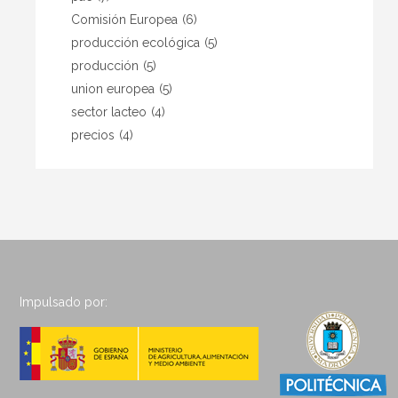
Comisión Europea
(6)
producción ecológica
(5)
producción
(5)
union europea
(5)
sector lacteo
(4)
precios
(4)
Impulsado por: