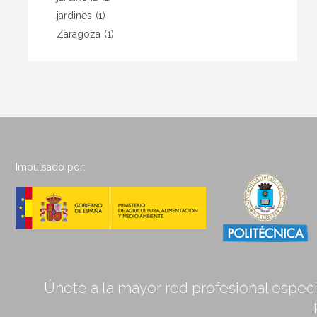
jardines
(1)
Zaragoza
(1)
Impulsado por:
Únete a la mayor red profesional especia