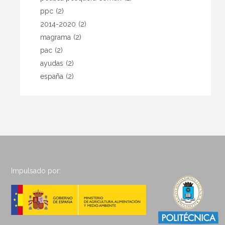
ppc
(2)
2014-2020
(2)
magrama
(2)
pac
(2)
ayudas
(2)
españa
(2)
Impulsado por: