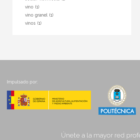
vino
(1)
vino granel
(1)
vinos
(1)
Impulsado por:
Únete a la mayor red profe