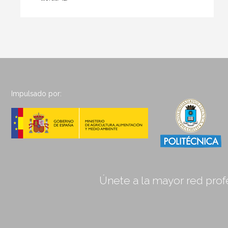
Impulsado por:
Únete a la mayor red profe