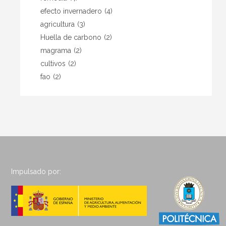
efecto invernadero
(4)
agricultura
(3)
Huella de carbono
(2)
magrama
(2)
cultivos
(2)
fao
(2)
Impulsado por: