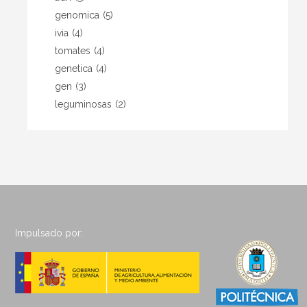
genomica
(5)
ivia
(4)
tomates
(4)
genetica
(4)
gen
(3)
leguminosas
(2)
Impulsado por: