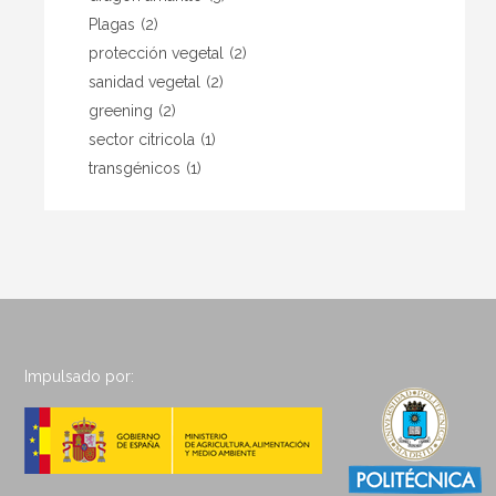
Plagas
(2)
protección vegetal
(2)
sanidad vegetal
(2)
greening
(2)
sector citricola
(1)
transgénicos
(1)
Impulsado por: