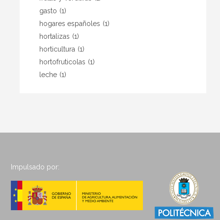
gasto
(1)
hogares españoles
(1)
hortalizas
(1)
horticultura
(1)
hortofruticolas
(1)
leche
(1)
Impulsado por: