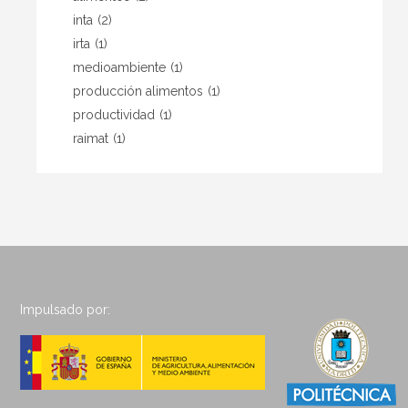
inta
(2)
irta
(1)
medioambiente
(1)
producción alimentos
(1)
productividad
(1)
raimat
(1)
Impulsado por: