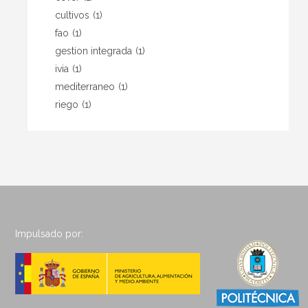
cultivos
(1)
fao
(1)
gestion integrada
(1)
ivia
(1)
mediterraneo
(1)
riego
(1)
Impulsado por: