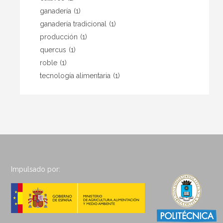
ganadería
(1)
ganadería tradicional
(1)
producción
(1)
quercus
(1)
roble
(1)
tecnología alimentaria
(1)
Impulsado por: