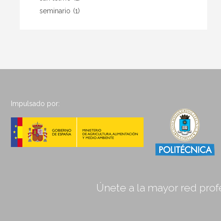
seminario
(1)
Impulsado por:
Únete a la mayor red profe