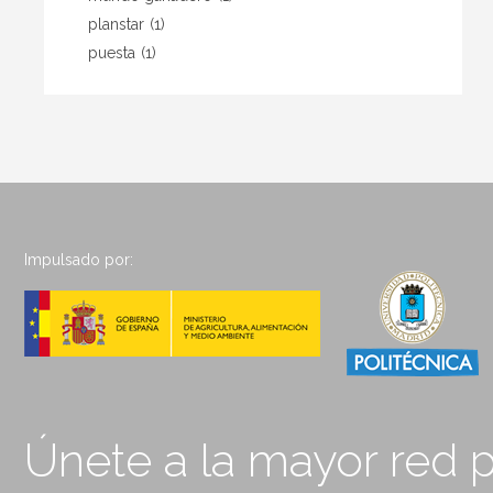
planstar
(1)
puesta
(1)
Impulsado por:
Únete a la mayor red p