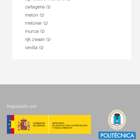
cartagena
(1)
melon
(1)
melonar
(1)
murcia
(1)
rijk zwaan
(1)
sevilla
(1)
Impulsado por: