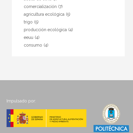
comercialización
(7)
agricultura ecológica
(5)
trigo
(5)
producción ecológica
(4)
eeuu
(4)
consumo
(4)
Impulsado por: