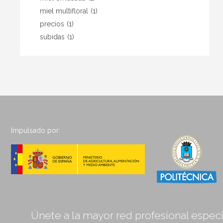
miel multifloral
(1)
precios
(1)
subidas
(1)
Impulsado por:
Únete a la mayor red profesional especia