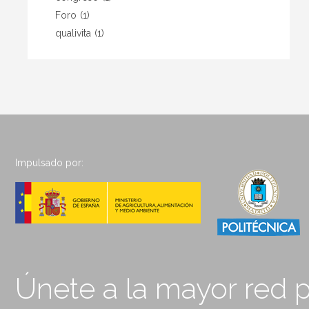
Foro
(1)
qualivita
(1)
Impulsado por:
Únete a la mayor red p