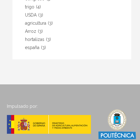
trigo
(4)
USDA
(3)
agricultura
(3)
Arroz
(3)
hortalizas
(3)
españa
(3)
Impulsado por: