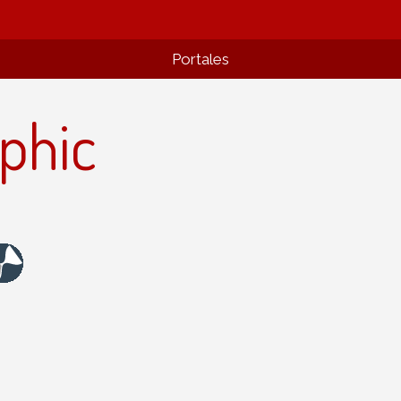
Portales
phic