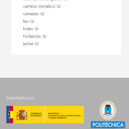
cambio climático
(1)
cereales
(1)
fao
(1)
frutas
(1)
hortalizas
(1)
leche
(1)
Impulsado por: