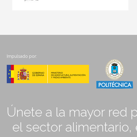
Impulsado por:
Únete a la mayor red p
el sector alimentario