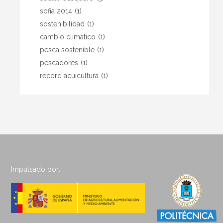
sofia 2014
(1)
sostenibilidad
(1)
cambio climatico
(1)
pesca sostenible
(1)
pescadores
(1)
record acuicultura
(1)
Impulsado por: