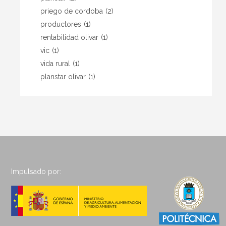
priego de cordoba
(2)
productores
(1)
rentabilidad olivar
(1)
vic
(1)
vida rural
(1)
planstar olivar
(1)
Impulsado por: