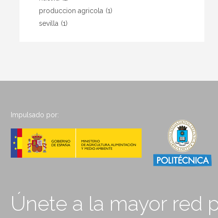
produccion agricola
(1)
sevilla
(1)
Impulsado por:
Únete a la mayor red p