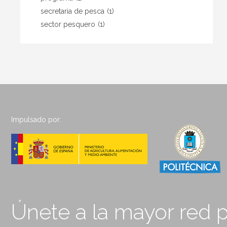
secretaria de pesca
(1)
sector pesquero
(1)
Impulsado por:
Únete a la mayor red p