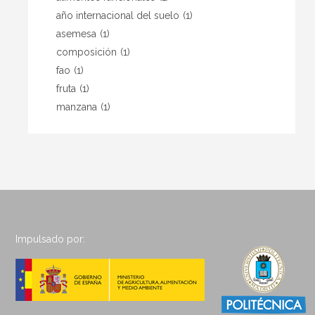
año internacional del suelo
(1)
asemesa
(1)
composición
(1)
fao
(1)
fruta
(1)
manzana
(1)
Impulsado por: