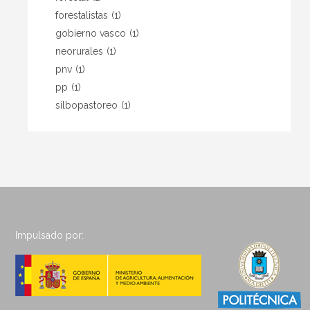
forestalistas
(1)
gobierno vasco
(1)
neorurales
(1)
pnv
(1)
pp
(1)
silbopastoreo
(1)
Impulsado por: