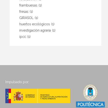
frambuesas
(1)
fresas
(1)
GIRASOL
(1)
huertos ecológicos
(1)
investigación agraria
(1)
ipcc
(1)
Impulsado por: