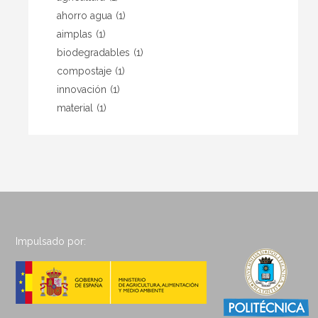
ahorro agua
(1)
aimplas
(1)
biodegradables
(1)
compostaje
(1)
innovación
(1)
material
(1)
Impulsado por: