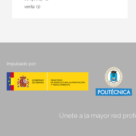
venta
(1)
Impulsado por:
Únete a la mayor red profe