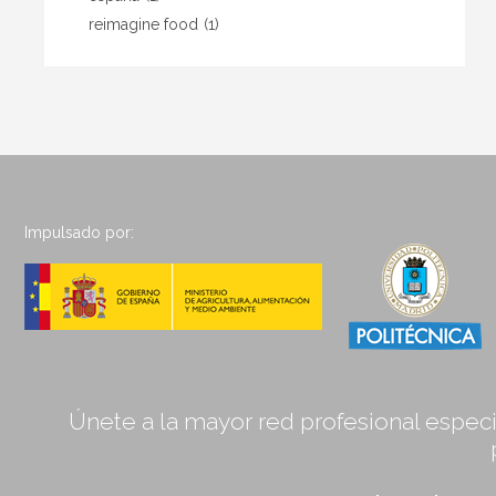
reimagine food
(1)
Impulsado por:
Únete a la mayor red profesional especia