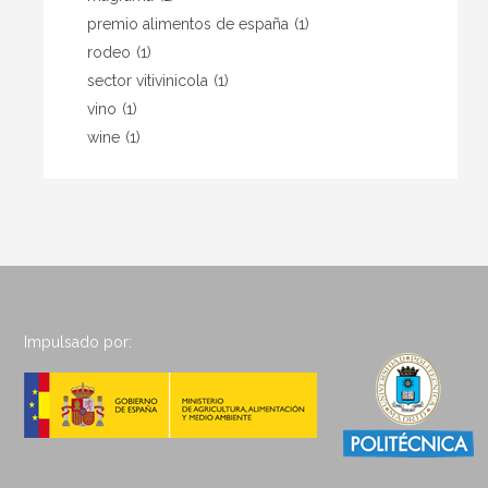
premio alimentos de españa
(1)
rodeo
(1)
sector vitivinicola
(1)
vino
(1)
wine
(1)
Impulsado por: