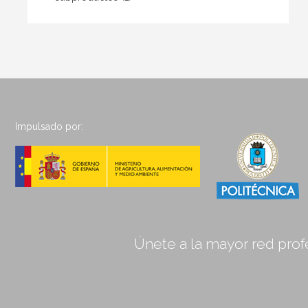
Impulsado por:
Únete a la mayor red profe