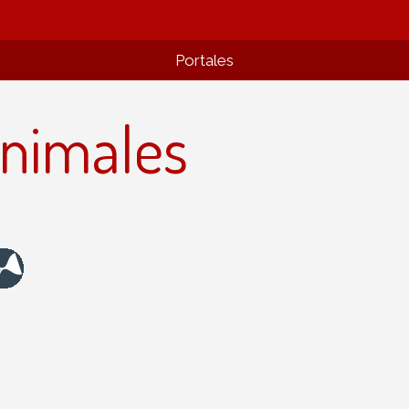
Portales
animales