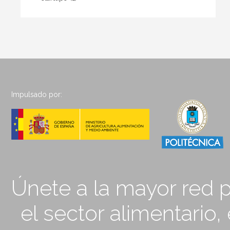
Impulsado por:
Únete a la mayor red p
el sector alimentario