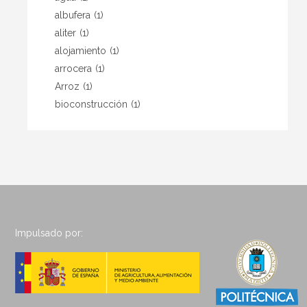
albufera
(1)
aliter
(1)
alojamiento
(1)
arrocera
(1)
Arroz
(1)
bioconstrucción
(1)
Impulsado por: