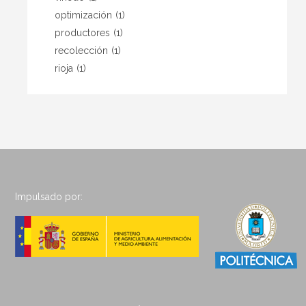
optimización
(1)
productores
(1)
recolección
(1)
rioja
(1)
Impulsado por: