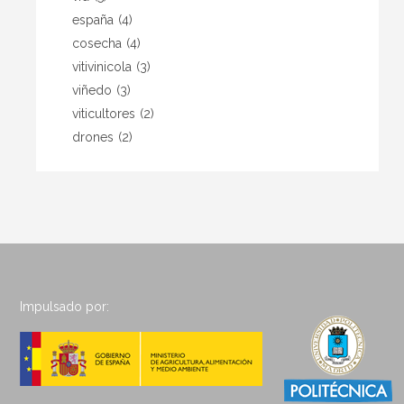
españa
(4)
cosecha
(4)
vitivinicola
(3)
viñedo
(3)
viticultores
(2)
drones
(2)
Impulsado por: