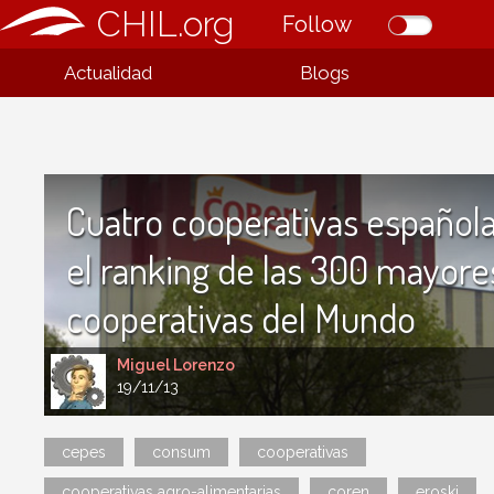
CHIL.org
Follow
Actualidad
Blogs
Cuatro cooperativas español
el ranking de las 300 mayore
cooperativas del Mundo
Miguel Lorenzo
19/11/13
cepes
consum
cooperativas
cooperativas agro-alimentarias
coren
eroski